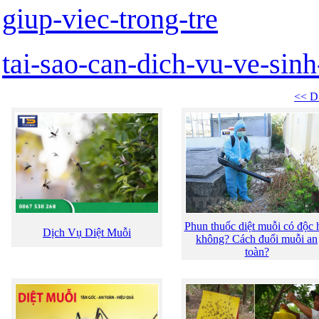
giup-viec-trong-tre
tai-sao-can-dich-vu-ve-sin
<< Di
Phun thuốc diệt muỗi có độc 
Dịch Vụ Diệt Muỗi
không? Cách đuổi muỗi an
toàn?