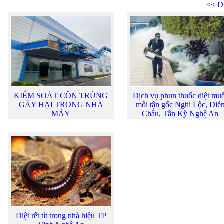
<< Di
KIỂM SOÁT CÔN TRÙNG
Dịch vụ phun thuốc diệt mu
GÂY HẠI TRONG NHÀ
mối tận gốc Nghi Lộc, Diễ
MÁY
Châu, Tân Kỳ Nghệ An
Diệt rết tít trong nhà hiệu TP