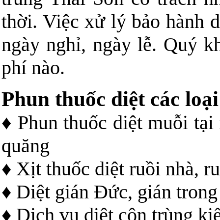
thời. Việc xử lý bảo hành 
ngày nghỉ, ngày lễ. Quý k
phí nào.
Phun thuốc diệt các loại
♦ Phun thuốc diệt muỗi tại
quăng
♦ Xịt thuốc diệt ruồi nhà, r
♦ Diệt gián Đức, gián tron
♦ Dịch vụ diệt côn trùng k