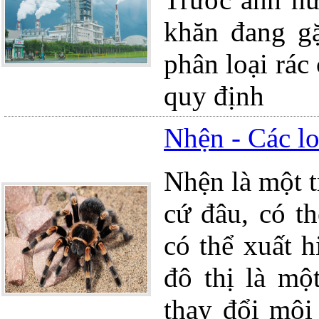
khăn đang gặ
phân loại rác
quy định
Nhện - Các lo
Nhện là một t
cứ đâu, có t
có thể xuất h
đô thị là mộ
thay đổi môi