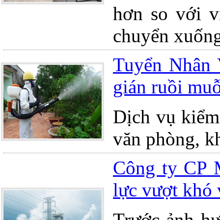
hơn so với v
chuyển xuống
Tuyển Nhân 
gián ruồi muỗ
Dịch vụ kiểm 
văn phòng, kh
Công ty CP M
lực vượt khó 
Trước ảnh h