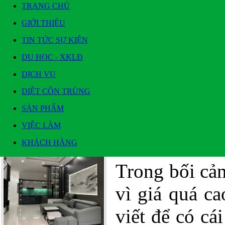
TRANG CHỦ
GIỚI THIỆU
TIN TỨC SỰ KIỆN
DU HỌC - XKLĐ
DỊCH VỤ
DIỆT CÔN TRÙNG
TRANG CHỦ
|
TIN TỨC SỰ KIỆN
SẢN PHẨM
Xu Hướng giớ
VIỆC LÀM
tại Nghệ An
KHÁCH HÀNG
Trong bối cản
vì giá quá ca
viết để có cá