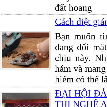
đất hoang
Cách diệt giá
Bạn muốn tì
đang đối mặt
chịu này. Nh
hám và mang 
hiểm có thể l
ĐẠI HỘI Đ
THỊ NGHỆ A