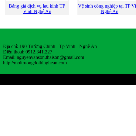
Bảng giá dịch vụ lau kính TP
Vệ sinh công nghiệp tại TP V
Vinh Nghệ An
Nghệ An
Địa chỉ: 190 Trường Chinh - Tp Vinh - Nghệ An
Điện thoại: 0912.341.227
Email:
nguyenvanson.thaison@gmail.com
http://moitruongdothinghean.com