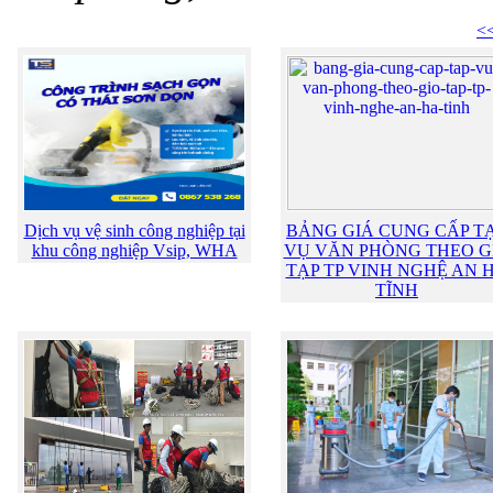
<<
Dịch vụ vệ sinh công nghiệp tại
BẢNG GIÁ CUNG CẤP T
khu công nghiệp Vsip, WHA
VỤ VĂN PHÒNG THEO G
TẠP TP VINH NGHỆ AN 
TĨNH