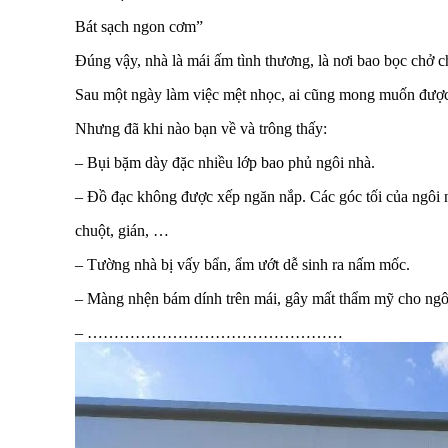
Bát sạch ngon cơm”
Đúng vậy, nhà là mái ấm tình thương, là nơi bao bọc chở che
Sau một ngày làm việc mệt nhọc, ai cũng mong muốn được t
Nhưng đã khi nào bạn về và trông thấy:
– Bụi bặm dày đặc nhiều lớp bao phủ ngôi nhà.
– Đồ đạc không được xếp ngăn nắp. Các góc tối của ngôi nh
chuột, gián, …
– Tường nhà bị vấy bẩn, ẩm ướt dễ sinh ra nấm mốc.
– Màng nhện bám dính trên mái, gây mất thẩm mỹ cho ngô
– …………………………………………