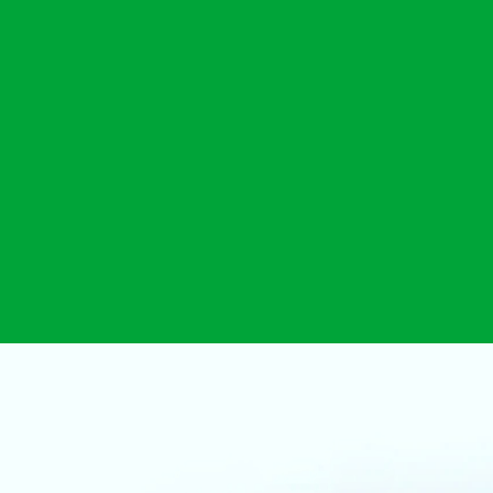
WHA
 Sơn 0867538268