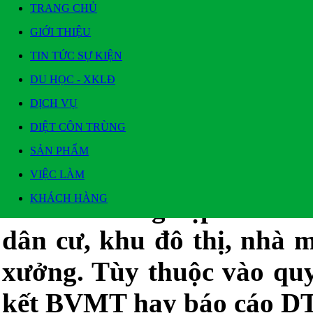
TRANG CHỦ
GIỚI THIỆU
TIN TỨC SỰ KIỆN
DU HỌC - XKLĐ
DỊCH VỤ
DIỆT CÔN TRÙNG
TIN TỨC SỰ KIỆN
SẢN PHẨM
Quy trình cam kết bảo vệ môi trường
Tin đăng ngày: 19/12/2015 - Xem: 1556
VIỆC LÀM
KHÁCH HÀNG
Các doanh nghiệp sản xuấ
dân cư, khu đô thị, nhà 
xưởng. Tùy thuộc vào qu
kết BVMT hay báo cáo 