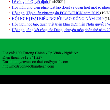
Lễ công bố Quyết định
(1/4/2021)
Hội nghị phổ biến pháp luật lao động và quán triệt một số nh
Hội nghị Tập huấn phương án PCCC-CHCN năm 2019
(19/7
HỘI NGHỊ ĐẠI BIỂU NGƯỜI LAO ĐỘNG NĂM 2019
(11
Hội nghị học tập, quán triệt triển khai thực hiện Nghị quyết 
Hội nghị tổng kết công tác Đảng, chuyên môn,đoàn thể năm 2
Địa chỉ: 190 Trường Chinh - Tp Vinh - Nghệ An
Điện thoại: 0912.341.227
Email:
nguyenvanson.thaison@gmail.com
http://moitruongdothinghean.com