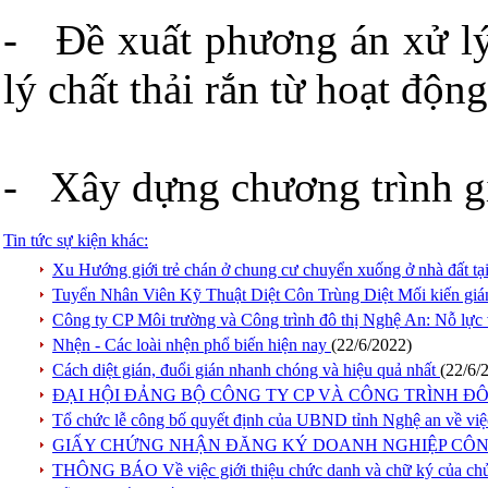
- Đề xuất phương án xử lý 
lý chất thải rắn từ hoạt độn
- Xây dựng chương trình gi
Tin tức sự kiện khác:
Xu Hướng giới trẻ chán ở chung cư chuyển xuống ở nhà đất t
Tuyển Nhân Viên Kỹ Thuật Diệt Côn Trùng Diệt Mối kiến giá
Công ty CP Môi trường và Công trình đô thị Nghệ An: Nỗ lực 
Nhện - Các loài nhện phổ biến hiện nay
(22/6/2022)
Cách diệt gián, đuổi gián nhanh chóng và hiệu quả nhất
(22/6/
ĐẠI HỘI ĐẢNG BỘ CÔNG TY CP VÀ CÔNG TRÌNH ĐÔ 
Tổ chức lễ công bố quyết định của UBND tỉnh Nghệ an về việ
GIẤY CHỨNG NHẬN ĐĂNG KÝ DOANH NGHIỆP CÔN
THÔNG BÁO Về việc giới thiệu chức danh và chữ ký của chủ