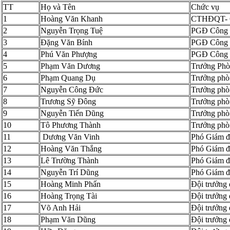
TT
Họ và Tên
Chức vụ
1
Hoàng Văn Khanh
CTHĐQT- G
2
Nguyễn Trọng Tuệ
PGĐ Công 
3
Đặng Văn Bính
PGĐ Công 
4
Phú Văn Phượng
PGĐ Công 
5
Phạm Văn Dương
Trưởng Phò
6
Phạm Quang Dụ
Trưởng phò
7
Nguyễn Công Đức
Trưởng phò
8
Trương Sỹ Đông
Trưởng phò
9
Nguyễn Tiến Dũng
Trưởng phò
10
Tô Phương Thành
Trưởng phò
11
Dương Văn Vinh
Phó Giám đ
12
Hoàng Văn Thắng
Phó Giám đ
13
Lê Trường Thành
Phó Giám đ
14
Nguyễn Trí Dũng
Phó Giám đ
15
Hoàng Minh Phấn
Đội trưởng 
16
Hoàng Trọng Tài
Đội trưởng 
17
Võ Anh Hải
Đội trưởng 
18
Phạm Văn Dũng
Đội trưởng