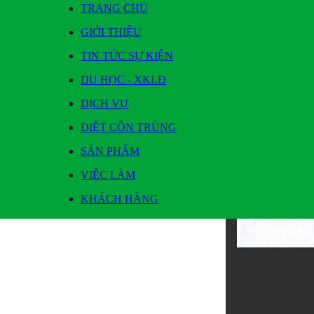
TRANG CHỦ
GIỚI THIỆU
TIN TỨC SỰ KIỆN
DU HỌC - XKLĐ
DỊCH VỤ
DIỆT CÔN TRÙNG
KHÁCH HÀNG
| DIỆT DÁN TẬN GỐC
SẢN PHẨM
BÁO CÁO TÌNH HÌNH QUẢN TRỊ CÔNG TY 6 THÁ
Tin đăng ngày: 06/07/2021 - Xem: 2759
VIỆC LÀM
KHÁCH HÀNG