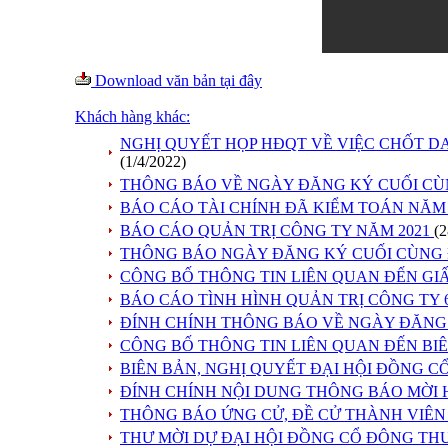
Download văn bản tại đây
Khách hàng khác:
NGHỊ QUYẾT HỌP HĐQT VỀ VIỆC CHỐT D
(1/4/2022)
THÔNG BÁO VỀ NGÀY ĐĂNG KÝ CUỐI CÙ
BÁO CÁO TÀI CHÍNH ĐÃ KIỂM TOÁN NĂM
BÁO CÁO QUẢN TRỊ CÔNG TY NĂM 2021
(2
THÔNG BÁO NGÀY ĐĂNG KÝ CUỐI CÙNG Đ
CÔNG BỐ THÔNG TIN LIÊN QUAN ĐẾN GI
BÁO CÁO TÌNH HÌNH QUẢN TRỊ CÔNG TY 
ĐÍNH CHÍNH THÔNG BÁO VỀ NGÀY ĐĂNG 
CÔNG BỐ THÔNG TIN LIÊN QUAN ĐẾN BI
BIÊN BẢN, NGHỊ QUYẾT ĐẠI HỘI ĐỒNG CỔ
ĐÍNH CHÍNH NỘI DUNG THÔNG BÁO MỜI 
THÔNG BÁO ỨNG CỬ, ĐỀ CỬ THÀNH VIÊN 
THƯ MỜI DỰ ĐẠI HỘI ĐỒNG CỔ ĐÔNG TH