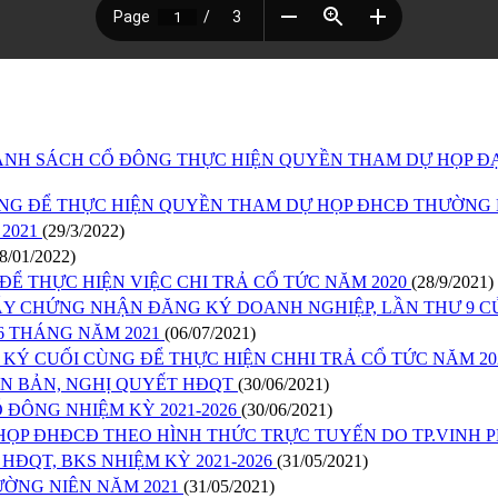
ANH SÁCH CỔ ĐÔNG THỰC HIỆN QUYỀN THAM DỰ HỌP ĐẠ
NG ĐỂ THỰC HIỆN QUYỀN THAM DỰ HỌP ĐHCĐ THƯỜNG N
 2021
(29/3/2022)
8/01/2022)
Ể THỰC HIỆN VIỆC CHI TRẢ CỔ TỨC NĂM 2020
(28/9/2021)
ẤY CHỨNG NHẬN ĐĂNG KÝ DOANH NGHIỆP, LẦN THƯ 9 
6 THÁNG NĂM 2021
(06/07/2021)
KÝ CUỐI CÙNG ĐỂ THỰC HIỆN CHHI TRẢ CỔ TỨC NĂM 2
ÊN BẢN, NGHỊ QUYẾT HĐQT
(30/06/2021)
 ĐÔNG NHIỆM KỲ 2021-2026
(30/06/2021)
HỌP ĐHĐCĐ THEO HÌNH THỨC TRỰC TUYẾN DO TP.VINH 
HĐQT, BKS NHIỆM KỲ 2021-2026
(31/05/2021)
ƯỜNG NIÊN NĂM 2021
(31/05/2021)