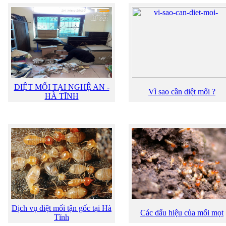
DIỆT MỐI TẠI NGHỆ AN -
Vì sao cần diệt mối ?
HÀ TĨNH
Dịch vụ diệt mối tận gốc tại Hà
Các dấu hiệu của mối mọt
Tĩnh