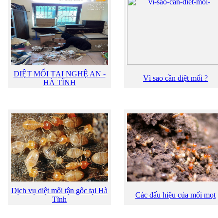
DIỆT MỐI TẠI NGHỆ AN -
Vì sao cần diệt mối ?
HÀ TĨNH
Dịch vụ diệt mối tận gốc tại Hà
Các dấu hiệu của mối mọt
Tĩnh